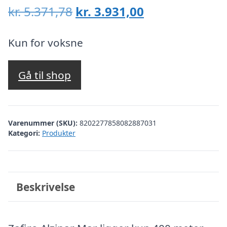
Den
Den
kr.
5.371,78
kr.
3.931,00
oprindelige
aktuelle
pris
pris
Kun for voksne
var:
er:
kr. 5.371,78.
kr. 3.931,00.
Gå til shop
Varenummer (SKU):
8202277858082887031
Kategori:
Produkter
Beskrivelse