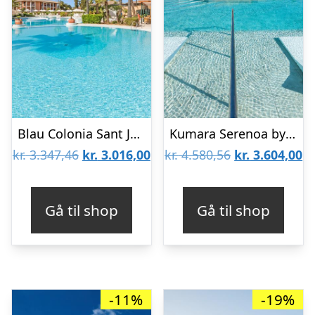
Blau Colonia Sant Jordi
Kumara Serenoa by Lopesan Hotels
Den
Den
Den
D
kr.
3.347,46
kr.
3.016,00
kr.
4.580,56
kr.
3.604,00
oprindelige
aktuelle
oprindelige
ak
pris
pris
pris
pr
Gå til shop
Gå til shop
var:
er:
var:
er
kr. 3.347,46.
kr. 3.016,00.
kr. 4.580,56.
kr
-11%
-19%