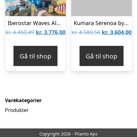
Iberostar Waves Alcudia Park
Kumara Serenoa by Lopesan Hotels
Den
Den
Den
D
kr.
4.450,49
kr.
3.776,00
kr.
4.580,56
kr.
3.604,00
oprindelige
aktuelle
oprindelige
ak
pris
pris
pris
pr
Gå til shop
Gå til shop
var:
er:
var:
er
kr. 4.450,49.
kr. 3.776,00.
kr. 4.580,56.
kr
Varekategorier
Produkter
Copyright 2026 - Pilanto Aps