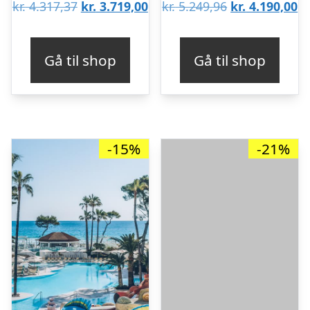
Den
Den
Den
D
kr.
4.317,37
kr.
3.719,00
kr.
5.249,96
kr.
4.190,00
oprindelige
aktuelle
oprindelige
ak
pris
pris
pris
pr
Gå til shop
Gå til shop
var:
er:
var:
er
kr. 4.317,37.
kr. 3.719,00.
kr. 5.249,96.
kr
-15%
-21%