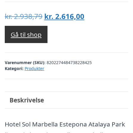
Den
Den
kr.
2.938,79
kr.
2.616,00
oprindelige
aktuelle
pris
pris
Gå til shop
var:
er:
kr. 2.938,79.
kr. 2.616,00.
Varenummer (SKU):
8202274484738228425
Kategori:
Produkter
Beskrivelse
Hotel Sol Marbella Estepona Atalaya Park