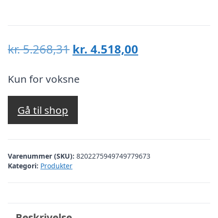
Den
Den
kr.
5.268,31
kr.
4.518,00
oprindelige
aktuelle
pris
pris
Kun for voksne
var:
er:
kr. 5.268,31.
kr. 4.518,00.
Gå til shop
Varenummer (SKU):
8202275949749779673
Kategori:
Produkter
Beskrivelse