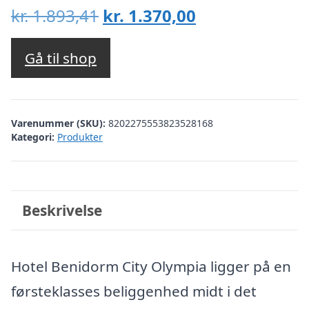
Den
Den
kr.
1.893,41
kr.
1.370,00
oprindelige
aktuelle
pris
pris
Gå til shop
var:
er:
kr. 1.893,41.
kr. 1.370,00.
Varenummer (SKU):
8202275553823528168
Kategori:
Produkter
Beskrivelse
Hotel Benidorm City Olympia ligger på en
førsteklasses beliggenhed midt i det