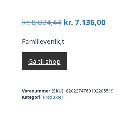
Den
Den
kr.
8.024,44
kr.
7.136,00
oprindelige
aktuelle
pris
pris
Familievenligt
var:
er:
kr. 8.024,44.
kr. 7.136,
Gå til shop
Varenummer (SKU):
8202274760102205519
Kategori:
Produkter