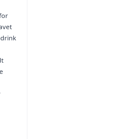
for
avet
 drink
dt
ne
r