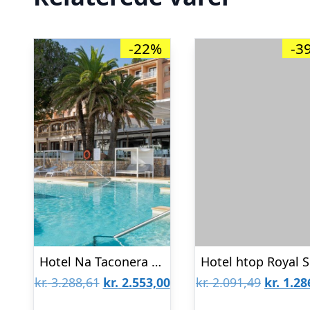
-22%
-3
Hotel Na Taconera Sport & Relax
H
Den
Den
Den
kr.
3.288,61
kr.
2.553,00
kr.
2.091,49
kr.
1.28
oprindelige
aktuelle
oprinde